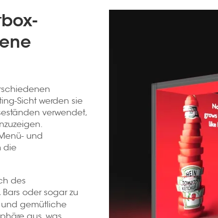
tbox-
dene
erschiedenen
ng-Sicht werden sie
seständen verwendet,
nzuzeigen.
 Menü- und
 die
ich des
, Bars oder sogar zu
e und gemütliche
sphäre aus, was