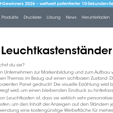
t-Gewinners 2026 – weltweit patentierter 10-Sekunden-S
Produkte
Druckerei
Lösung
News
Herunterladen
Leuchtkastenständer
chst du sie?
 von Unternehmen zur Markenbildung und zum Aufbau 
chen Themas im Bezug auf einen sichtbaren Zustand. D
arenten Panel gedruckt. Die visuelle Erzählung wird be
egt wird, um einen bleibenden Eindruck zu hinterlas
 Leuchtkasten ist, dass sie wirklich sehr personalisie
sten, um den Inhalt der Anzeigen auf den Ständern je
Verwendung eine kostengünstige Werbefläche für me