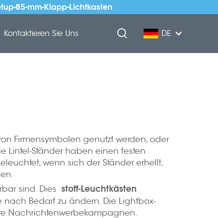
etup-85-mm-Klapp-Lichtkasten
Kontaktieren Sie Uns
DE
von Firmensymbolen genutzt werden, oder
ie Lintel-Ständer haben einen festen
leuchtet, wenn sich der Ständer erhellt,
sen.
stoff-Leuchtkästen
rbar sind. Dies
 nach Bedarf zu ändern. Die Lightbox-
hrere Nachrichtenwerbekampagnen.