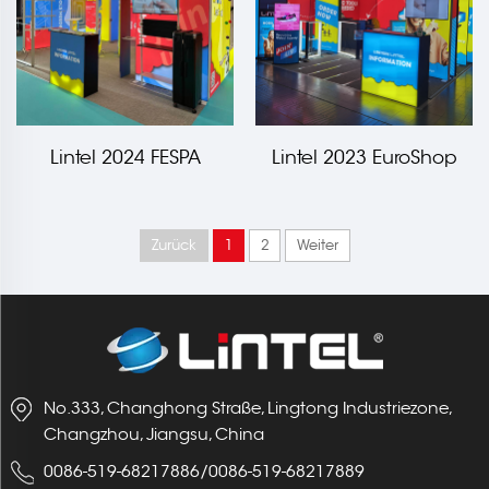
Lintel 2024 FESPA
Lintel 2023 EuroShop
GLOBAL PRINT EXPO
Veranstaltung
Veranstaltung
Zurück
1
2
Weiter
No.333, Changhong Straße, Lingtong Industriezone,
Changzhou, Jiangsu, China
0086-519-68217886
/
0086-519-68217889