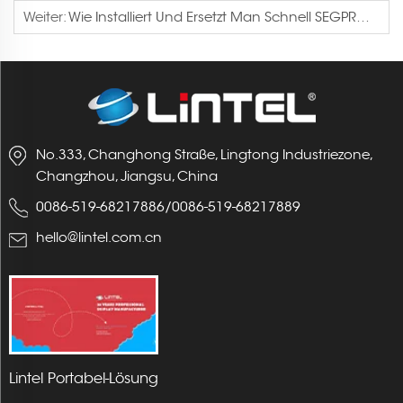
Weiter:
Wie Installiert Und Ersetzt Man Schnell SEGPRO Lightbox Grafiken
No.333, Changhong Straße, Lingtong Industriezone,
Changzhou, Jiangsu, China
0086-519-68217886
/
0086-519-68217889
hello@lintel.com.cn
Lintel Portabel-Lösung