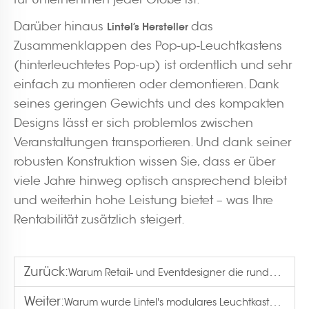
Darüber hinaus
das
Lintel’s Hersteller
Zusammenklappen des Pop-up-Leuchtkastens
(hinterleuchtetes Pop-up) ist ordentlich und sehr
einfach zu montieren oder demontieren. Dank
seines geringen Gewichts und des kompakten
Designs lässt er sich problemlos zwischen
Veranstaltungen transportieren. Und dank seiner
robusten Konstruktion wissen Sie, dass er über
viele Jahre hinweg optisch ansprechend bleibt
und weiterhin hohe Leistung bietet – was Ihre
Rentabilität zusätzlich steigert.
Zurück:
Warum Retail- und Eventdesigner die runde, hinterleuchtete Leuchtkassette mit 50 mm Durchmesser lieben?
Weiter:
Warum wurde Lintel's modulares Leuchtkasten-System zum Mittelpunkt auf der PRINTING United Expo?