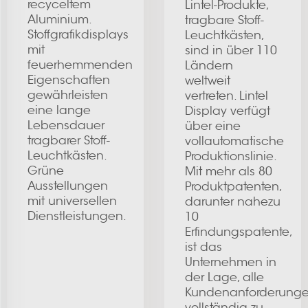
recyceltem
Lintel-Produkte,
Aluminium.
tragbare Stoff-
Stoffgrafikdisplays
Leuchtkästen,
mit
sind in über 110
feuerhemmenden
Ländern
Eigenschaften
weltweit
gewährleisten
vertreten. Lintel
eine lange
Display verfügt
Lebensdauer
über eine
tragbarer Stoff-
vollautomatische
Leuchtkästen.
Produktionslinie.
Grüne
Mit mehr als 80
Ausstellungen
Produktpatenten,
mit universellen
darunter nahezu
Dienstleistungen.
10
Erfindungspatente,
ist das
Unternehmen in
der Lage, alle
Kundenanforderung
vollständig zu