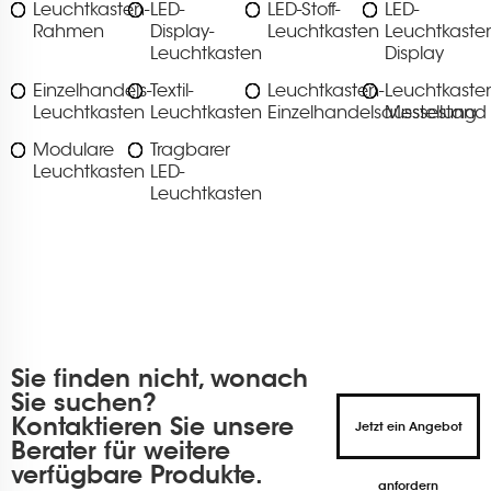
Leuchtkasten-
LED-
LED-Stoff-
LED-
Rahmen
Display-
Leuchtkasten
Leuchtkaste
Leuchtkasten
Display
Einzelhandels-
Textil-
Leuchtkasten-
Leuchtkaste
Leuchtkasten
Leuchtkasten
Einzelhandelsausstellung
Messestand
Modulare
Tragbarer
Leuchtkasten
LED-
Leuchtkasten
Sie finden nicht, wonach
Sie suchen?
Kontaktieren Sie unsere
Jetzt ein Angebot
Berater für weitere
verfügbare Produkte.
anfordern