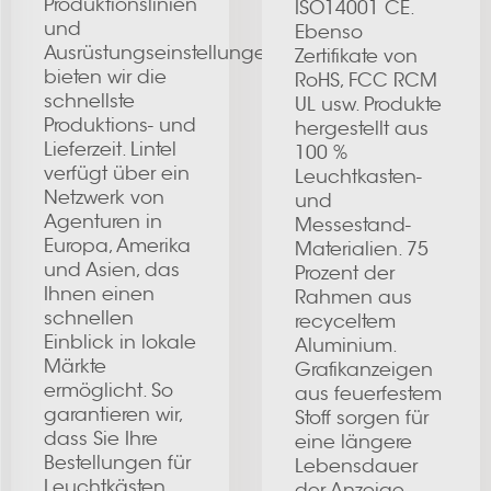
Produktionslinien
ISO14001 CE.
und
Ebenso
Ausrüstungseinstellungen
Zertifikate von
bieten wir die
RoHS, FCC RCM
schnellste
UL usw. Produkte
Produktions- und
hergestellt aus
Lieferzeit. Lintel
100 %
verfügt über ein
Leuchtkasten-
Netzwerk von
und
Agenturen in
Messestand-
Europa, Amerika
Materialien. 75
und Asien, das
Prozent der
Ihnen einen
Rahmen aus
schnellen
recyceltem
Einblick in lokale
Aluminium.
Märkte
Grafikanzeigen
ermöglicht. So
aus feuerfestem
garantieren wir,
Stoff sorgen für
dass Sie Ihre
eine längere
Bestellungen für
Lebensdauer
Leuchtkästen
der Anzeige.