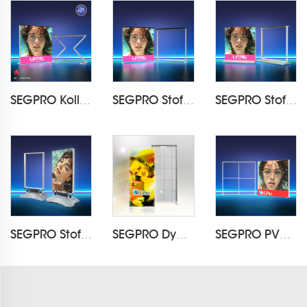
SEGPRO Kollabierbarer Lichtkastentresen LT-ALF85Z-TA
SEGPRO Stoff-Lichtkastentresen LT-ALF85-TA
SEGPRO Stoff-Aufladbare Lichtbox-Theke LT-ALF85-T3B
SEGPRO Stoff wasserdichter Leuchtkasten LT-ALF85-T4
SEGPRO Dynamic LED Light Box DisplayLT-DALF85
SEGPRO PVC-Modulare Lichtkasten LT-PLF120 2000*2000mm